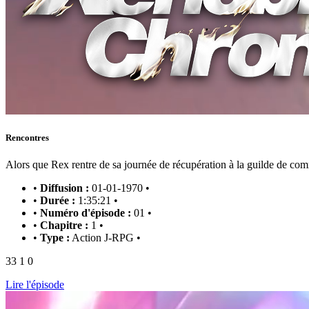
Rencontres
Alors que Rex rentre de sa journée de récupération à la guilde de co
•
Diffusion :
01-01-1970
•
•
Durée :
1:35:21
•
•
Numéro d'épisode :
01
•
•
Chapitre :
1
•
•
Type :
Action J-RPG
•
33
1
0
Lire l'épisode