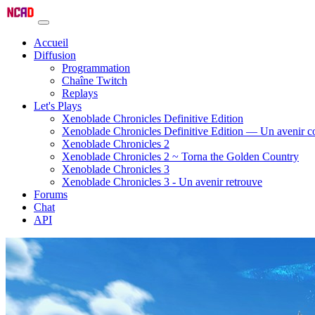
Accueil
Diffusion
Programmation
Chaîne Twitch
Replays
Let's Plays
Xenoblade Chronicles Definitive Edition
Xenoblade Chronicles Definitive Edition — Un avenir
Xenoblade Chronicles 2
Xenoblade Chronicles 2 ~ Torna the Golden Country
Xenoblade Chronicles 3
Xenoblade Chronicles 3 - Un avenir retrouve
Forums
Chat
API